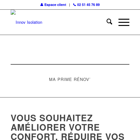
👤 Espace client
|
📞 02 51 45 76 89
Pour demander un devis
Par ici !
MA PRIME RÉNOV’
VOUS SOUHAITEZ
AMÉLIORER VOTRE
CONFORT, RÉDUIRE VOS