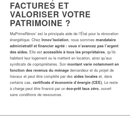
FACTURES ET
VALORISER VOTRE
PATRIMOINE ?
MaPrimeRénov’ est la principale aide de l’État pour la rénovation
énergétique. Chez
Innov’Isolation
, nous sommes
mandataire
administratif et financier agréé
: vous n’avancez pas l’argent
des aides.
Elle est
accessible à tous les propriétaires
, qu’ils
habitent leur logement ou le mettent en location, ainsi qu’aux
syndicats de copropriétaires. Son
montant varie notamment en
fonction des revenus du ménage
demandeur et du projet de
travaux et peut être complété par des
aides locales
et, dans
certains cas,
certificats d’économie d’énergie (CEE)
. Le reste
à charge peut être financé par un
éco-prêt taux zéro
, ouvert
sans conditions de ressources.