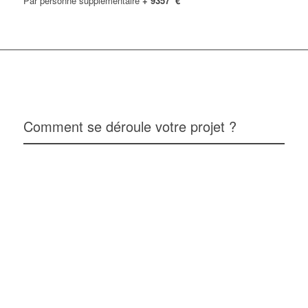
Par personne supplémentaire
+ 9357 €
Comment se déroule votre projet ?
Ét
d
vo
pr