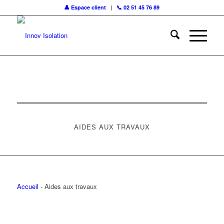
👤 Espace client
|
📞 02 51 45 76 89
Pour demander un devis
Par ici !
AIDES AUX TRAVAUX
Accueil
-
Aides aux travaux